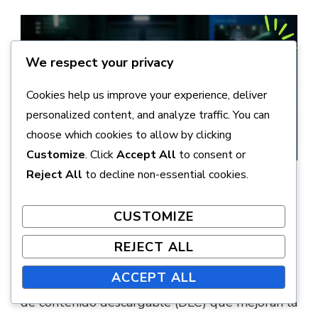
We respect your privacy
Cookies help us improve your experience, deliver
personalized content, and analyze traffic. You can
choose which cookies to allow by clicking
Customize
. Click
Accept All
to consent or
Reject All
to decline non-essential cookies.
¿Qué DLC están
disponibles para Final
CUSTOMIZE
Fantasy VII Remake?
REJECT ALL
ACCEPT ALL
Final Fantasy VII Remake ofrece varias opciones
de contenido descargable (DLC) que mejoran la