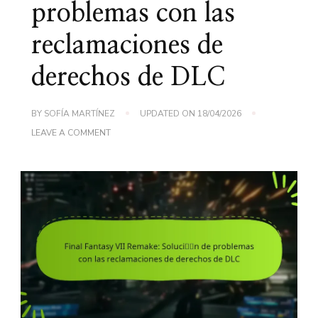
problemas con las
reclamaciones de
derechos de DLC
BY
SOFÍA MARTÍNEZ
UPDATED ON
18/04/2026
ON
LEAVE A COMMENT
FINAL
FANTASY
VII
REMAKE:
SOLUCIÓN
DE
PROBLEMAS
CON
LAS
RECLAMACIONES
DE
DERECHOS
DE
DLC