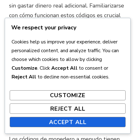
sin gastar dinero real adicional. Familiarizarse
con cómo funcionan estos códigos es crucial
para un uso efectivo.
We respect your privacy
Típicamente, los códigos de monedero se
Cookies help us improve your experience, deliver
pueden comprar en varios minoristas o
personalized content, and analyze traffic. You can
choose which cookies to allow by clicking
plataformas en línea. Una vez adquiridos, se
Customize
. Click
Accept All
to consent or
pueden ingresar en tu cuenta para añadir
Reject All
to decline non-essential cookies.
fondos o desbloquear contenido específico.
Asegúrate de leer las instrucciones
CUSTOMIZE
proporcionadas con cada código para un
REJECT ALL
proceso de canje fluido.
ACCEPT ALL
Verificar fechas de expiración
Los códigos de monedero a menudo tienen