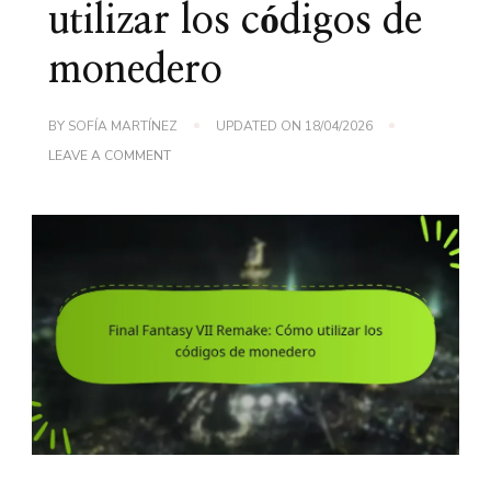
utilizar los códigos de
monedero
BY
SOFÍA MARTÍNEZ
UPDATED ON
18/04/2026
ON
LEAVE A COMMENT
FINAL
FANTASY
VII
REMAKE:
CÓMO
UTILIZAR
LOS
CÓDIGOS
DE
MONEDERO